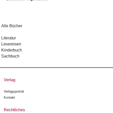
g
e
n
B
Alle Bücher
l
o
Literatur
g
Lesereisen
Kinderbuch
V
Sachbuch
o
r
s
c
h
Verlag
a
u
Verlagsporträt
Kontakt
H
a
n
Rechtliches