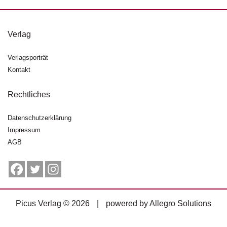
g
e
n
Verlag
B
Verlagsporträt
l
Kontakt
o
g
Rechtliches
V
o
Datenschutzerklärung
r
Impressum
s
AGB
c
h
a
u
H
Picus Verlag © 2026
|
powered by
Allegro Solutions
a
n