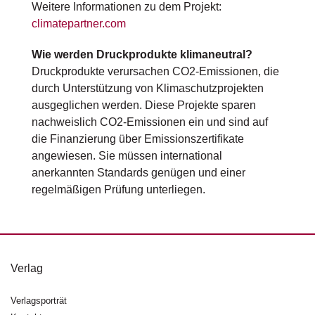
Weitere Informationen zu dem Projekt:
g
e
climatepartner.com
n
Wie werden Druckprodukte klimaneutral?
B
Druckprodukte verursachen CO2-Emissionen, die
l
durch Unterstützung von Klimaschutzprojekten
o
ausgeglichen werden. Diese Projekte sparen
g
nachweislich CO2-Emissionen ein und sind auf
die Finanzierung über Emissionszertifikate
V
angewiesen. Sie müssen international
o
r
anerkannten Standards genügen und einer
s
regelmäßigen Prüfung unterliegen.
c
h
a
u
Verlag
H
a
Verlagsporträt
n