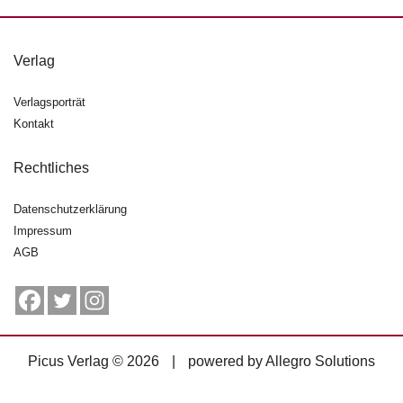
g
e
n
Verlag
B
Verlagsporträt
l
Kontakt
o
g
Rechtliches
V
o
Datenschutzerklärung
r
Impressum
s
AGB
c
h
a
u
H
Picus Verlag © 2026
|
powered by
Allegro Solutions
a
n