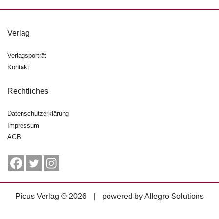
g
e
n
Verlag
B
Verlagsporträt
l
Kontakt
o
g
Rechtliches
V
o
Datenschutzerklärung
r
Impressum
s
AGB
c
h
a
u
H
Picus Verlag © 2026
|
powered by
Allegro Solutions
a
n