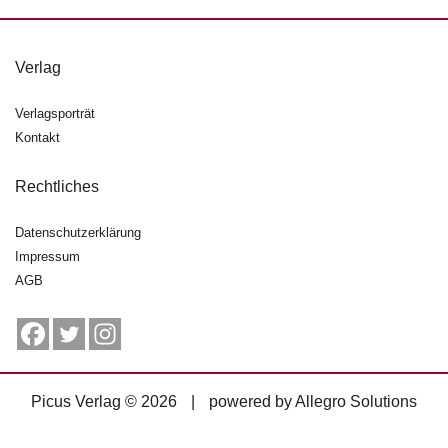
g
e
n
Verlag
B
Verlagsporträt
l
Kontakt
o
g
Rechtliches
V
o
Datenschutzerklärung
r
Impressum
s
AGB
c
h
a
u
H
Picus Verlag © 2026
|
powered by
Allegro Solutions
a
n