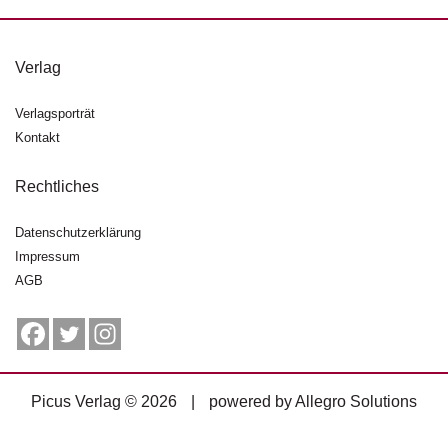
g
e
n
Verlag
B
Verlagsporträt
l
Kontakt
o
g
Rechtliches
V
o
Datenschutzerklärung
r
Impressum
s
AGB
c
h
a
u
H
Picus Verlag © 2026
|
powered by
Allegro Solutions
a
n