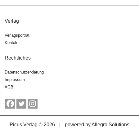
g
e
n
Verlag
B
Verlagsporträt
l
Kontakt
o
g
Rechtliches
V
o
Datenschutzerklärung
r
Impressum
s
AGB
c
h
a
u
H
Picus Verlag © 2026
|
powered by
Allegro Solutions
a
n