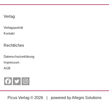
g
e
n
Verlag
B
Verlagsporträt
l
Kontakt
o
g
Rechtliches
V
o
Datenschutzerklärung
r
Impressum
s
AGB
c
h
a
u
H
Picus Verlag © 2026
|
powered by
Allegro Solutions
a
n