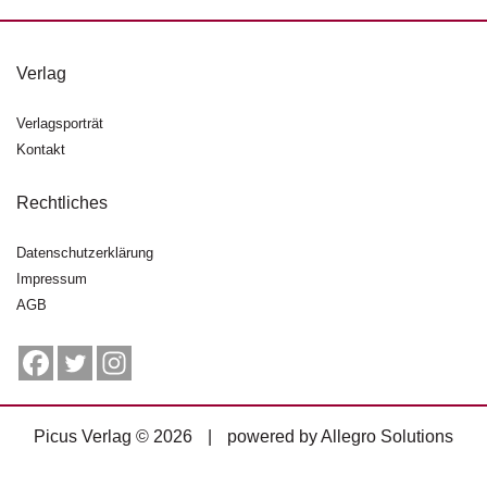
g
e
n
Verlag
B
Verlagsporträt
l
Kontakt
o
g
Rechtliches
V
o
Datenschutzerklärung
r
Impressum
s
AGB
c
h
a
u
H
Picus Verlag © 2026
|
powered by
Allegro Solutions
a
n