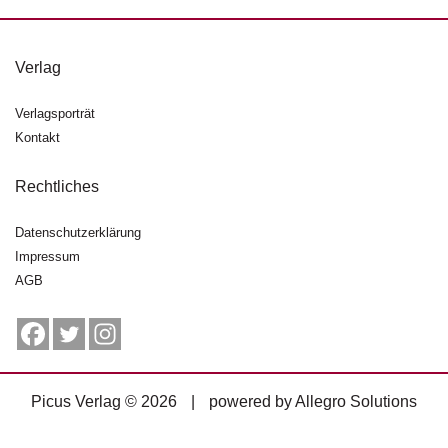
g
e
n
Verlag
B
Verlagsporträt
l
Kontakt
o
g
Rechtliches
V
o
Datenschutzerklärung
r
Impressum
s
AGB
c
h
a
u
H
Picus Verlag © 2026
|
powered by
Allegro Solutions
a
n