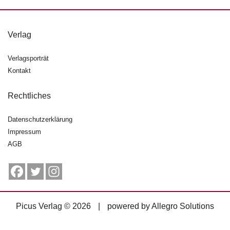
g
e
n
Verlag
B
Verlagsporträt
l
Kontakt
o
g
Rechtliches
V
o
Datenschutzerklärung
r
Impressum
s
AGB
c
h
a
u
H
Picus Verlag © 2026
|
powered by
Allegro Solutions
a
n