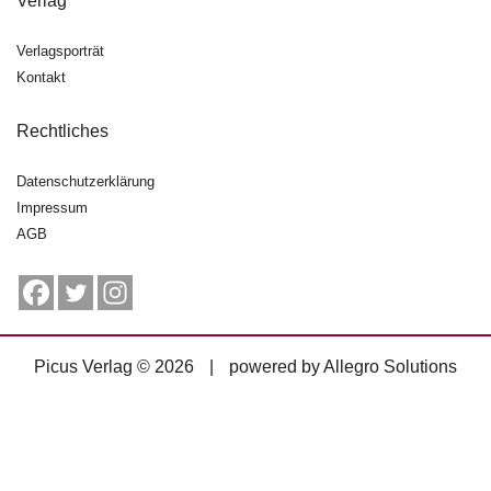
Verlag
g
e
Verlagsporträt
n
Kontakt
B
l
Rechtliches
o
g
Datenschutzerklärung
Impressum
V
AGB
o
r
s
c
h
a
Picus Verlag © 2026
|
powered by
Allegro Solutions
u
H
a
n