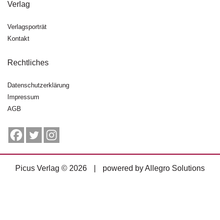
Verlag
g
e
n
Verlagsporträt
Kontakt
B
l
Rechtliches
o
g
Datenschutzerklärung
Impressum
V
AGB
o
r
s
c
h
a
Picus Verlag © 2026
|
powered by
Allegro Solutions
u
H
a
n