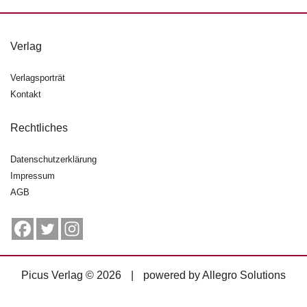
g
e
n
Verlag
B
Verlagsporträt
l
Kontakt
o
g
Rechtliches
V
o
Datenschutzerklärung
r
Impressum
s
AGB
c
h
a
u
H
Picus Verlag © 2026
|
powered by
Allegro Solutions
a
n