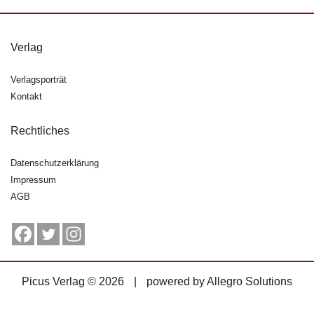
g
e
n
Verlag
B
Verlagsporträt
l
Kontakt
o
g
Rechtliches
V
o
Datenschutzerklärung
r
Impressum
s
AGB
c
h
a
u
H
Picus Verlag © 2026
|
powered by
Allegro Solutions
a
n