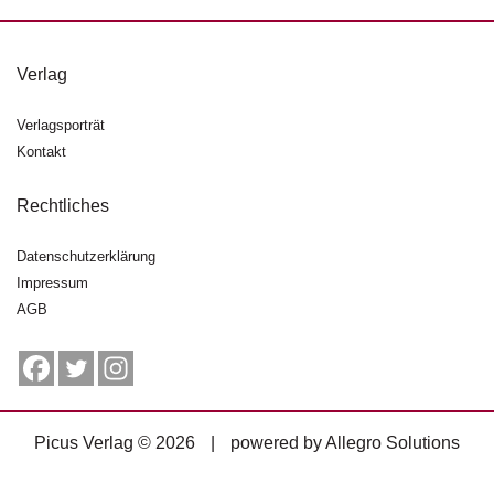
g
e
n
Verlag
B
Verlagsporträt
l
Kontakt
o
g
Rechtliches
V
o
Datenschutzerklärung
r
Impressum
s
AGB
c
h
a
u
H
Picus Verlag © 2026
|
powered by
Allegro Solutions
a
n