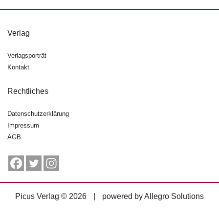
g
e
n
Verlag
B
Verlagsporträt
l
Kontakt
o
g
Rechtliches
V
o
Datenschutzerklärung
r
Impressum
s
AGB
c
h
a
u
H
Picus Verlag © 2026
|
powered by
Allegro Solutions
a
n