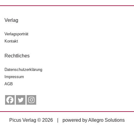
g
e
n
Verlag
B
Verlagsporträt
l
Kontakt
o
g
Rechtliches
V
o
Datenschutzerklärung
r
Impressum
s
AGB
c
h
a
u
H
Picus Verlag © 2026
|
powered by
Allegro Solutions
a
n