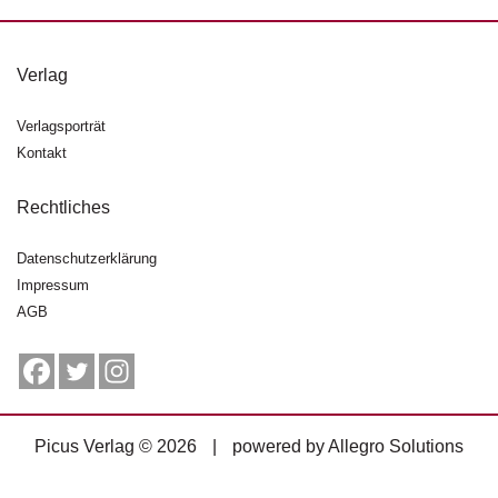
g
e
n
Verlag
B
Verlagsporträt
l
Kontakt
o
g
Rechtliches
V
o
Datenschutzerklärung
r
Impressum
s
AGB
c
h
a
u
H
Picus Verlag © 2026
|
powered by
Allegro Solutions
a
n