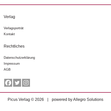
g
e
n
Verlag
B
Verlagsporträt
l
Kontakt
o
g
Rechtliches
V
o
Datenschutzerklärung
r
Impressum
s
AGB
c
h
a
u
H
Picus Verlag © 2026
|
powered by
Allegro Solutions
a
n