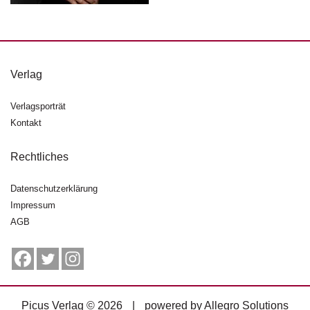
g
e
n
B
Verlag
l
o
Verlagsporträt
g
Kontakt
V
o
Rechtliches
r
s
Datenschutzerklärung
c
Impressum
h
AGB
a
u
H
a
n
Picus Verlag © 2026
|
powered by
Allegro Solutions