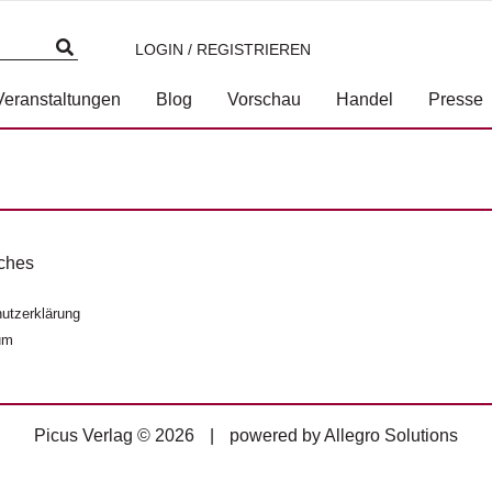
LOGIN / REGISTRIEREN
3-7117-4012-0
Veranstaltungen
Blog
Vorschau
Handel
Presse
ches
utzerklärung
um
Picus Verlag © 2026
|
powered by
Allegro Solutions