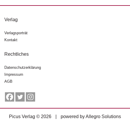
g
e
n
Verlag
B
Verlagsporträt
l
Kontakt
o
g
Rechtliches
V
o
Datenschutzerklärung
r
Impressum
s
AGB
c
h
a
u
H
Picus Verlag © 2026
|
powered by
Allegro Solutions
a
n