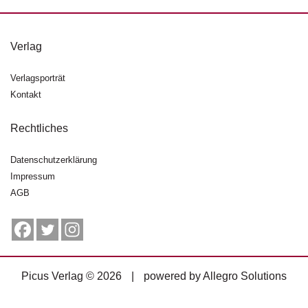
g
e
n
Verlag
B
Verlagsporträt
l
Kontakt
o
g
Rechtliches
V
o
Datenschutzerklärung
r
Impressum
s
AGB
c
h
a
u
H
Picus Verlag © 2026
|
powered by
Allegro Solutions
a
n