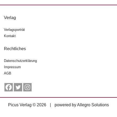
g
e
n
Verlag
B
Verlagsporträt
l
Kontakt
o
g
Rechtliches
V
o
Datenschutzerklärung
r
Impressum
s
AGB
c
h
a
u
H
Picus Verlag © 2026
|
powered by
Allegro Solutions
a
n