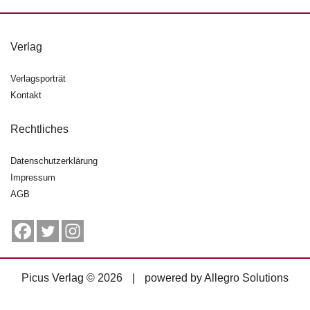
g
e
n
Verlag
B
Verlagsporträt
l
Kontakt
o
g
Rechtliches
V
o
Datenschutzerklärung
r
Impressum
s
AGB
c
h
a
u
H
Picus Verlag © 2026
|
powered by
Allegro Solutions
a
n