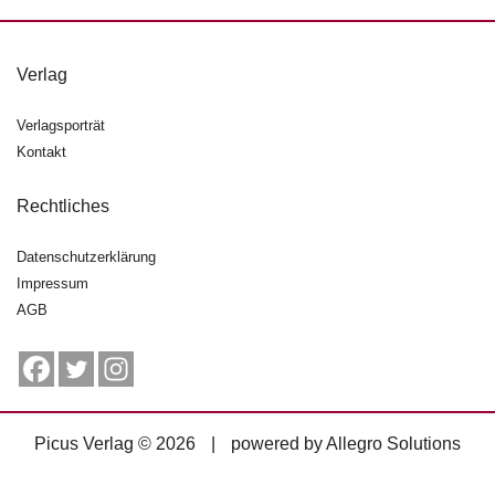
g
e
n
Verlag
B
Verlagsporträt
l
Kontakt
o
g
Rechtliches
V
o
Datenschutzerklärung
r
Impressum
s
AGB
c
h
a
u
H
Picus Verlag © 2026
|
powered by
Allegro Solutions
a
n