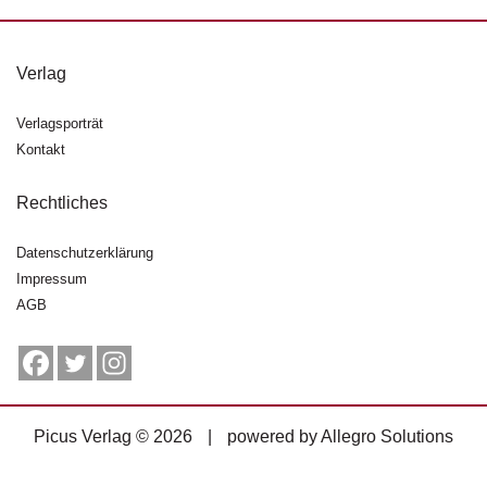
g
e
n
Verlag
B
Verlagsporträt
l
Kontakt
o
g
Rechtliches
V
o
Datenschutzerklärung
r
Impressum
s
AGB
c
h
a
u
H
Picus Verlag © 2026
|
powered by
Allegro Solutions
a
n