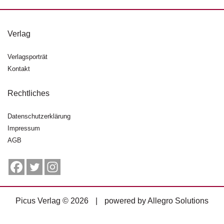
g
e
n
Verlag
B
Verlagsporträt
l
Kontakt
o
g
Rechtliches
V
o
Datenschutzerklärung
r
Impressum
s
AGB
c
h
a
u
H
Picus Verlag © 2026
|
powered by
Allegro Solutions
a
n