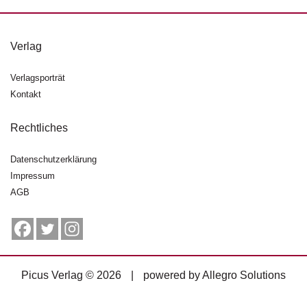
g
e
n
Verlag
B
Verlagsporträt
l
Kontakt
o
g
Rechtliches
V
o
Datenschutzerklärung
r
Impressum
s
AGB
c
h
a
u
H
Picus Verlag © 2026
|
powered by
Allegro Solutions
a
n