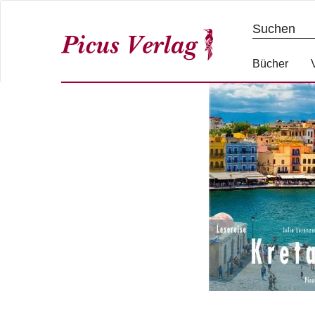
S
k
i
image-lore
p
Bücher
t
o
c
o
n
t
e
n
t