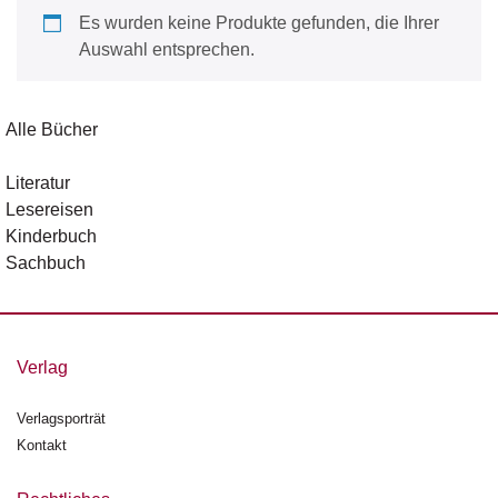
d
Es wurden keine Produkte gefunden, die Ihrer
e
l
Auswahl entsprechen.
P
r
Alle Bücher
e
s
Literatur
s
Lesereisen
e
Kinderbuch
R
Sachbuch
i
g
h
ts
Verlag
Ü
Verlagsporträt
b
Kontakt
e
r
u