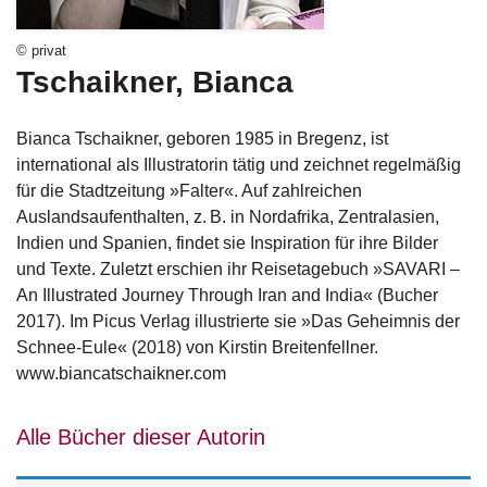
g
e
© privat
n
Tschaikner, Bianca
B
l
Bianca Tschaikner, geboren 1985 in Bregenz, ist
o
international als Illustratorin tätig und zeichnet regelmäßig
g
für die Stadtzeitung »Falter«. Auf zahlreichen
Auslandsaufenthalten, z. B. in Nordafrika, Zentralasien,
V
Indien und Spanien, findet sie Inspiration für ihre Bilder
o
r
und Texte. Zuletzt erschien ihr Reisetagebuch »SAVARI –
s
An Illustrated Journey Through Iran and India« (Bucher
c
2017). Im Picus Verlag illustrierte sie »Das Geheimnis der
h
Schnee-Eule« (2018) von Kirstin Breitenfellner.
a
www.biancatschaikner.com
u
H
Alle Bücher dieser Autorin
a
n