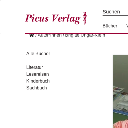
S
k
i
p
Bücher
t
/
Autor*innen
/
Brigitte Ungar-Klein
o
c
o
Alle Bücher
n
t
Literatur
e
Lesereisen
n
Kinderbuch
t
Sachbuch