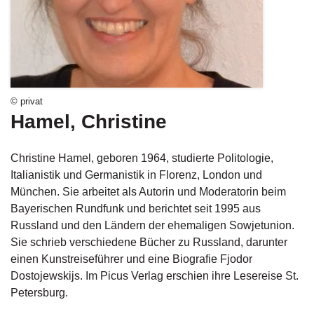
g
e
n
B
l
o
© privat
g
Hamel, Christine
V
Christine Hamel, geboren 1964, studierte Politologie,
o
r
Italianistik und Germanistik in Florenz, London und
s
München. Sie arbeitet als Autorin und Moderatorin beim
c
Bayerischen Rundfunk und berichtet seit 1995 aus
h
Russland und den Ländern der ehemaligen Sowjetunion.
a
Sie schrieb verschiedene Bücher zu Russland, darunter
u
einen Kunstreiseführer und eine Biografie Fjodor
H
Dostojewskijs. Im Picus Verlag erschien ihre Lesereise St.
a
Petersburg.
n