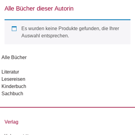
d
e
Alle Bücher dieser Autorin
l
P
Es wurden keine Produkte gefunden, die Ihrer
r
Auswahl entsprechen.
e
s
s
e
Alle Bücher
R
Literatur
i
Lesereisen
g
Kinderbuch
h
Sachbuch
ts
Ü
b
e
Verlag
r
u