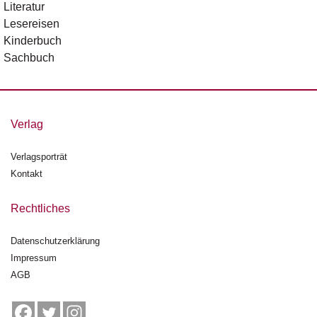
Literatur
n
Lesereisen
s
Kinderbuch
U
Sachbuch
m
w
el
t
Verlag
N
Verlagsporträt
e
w
Kontakt
sl
e
Rechtliches
tt
e
Datenschutzerklärung
r
Impressum
AGB
N
e
u