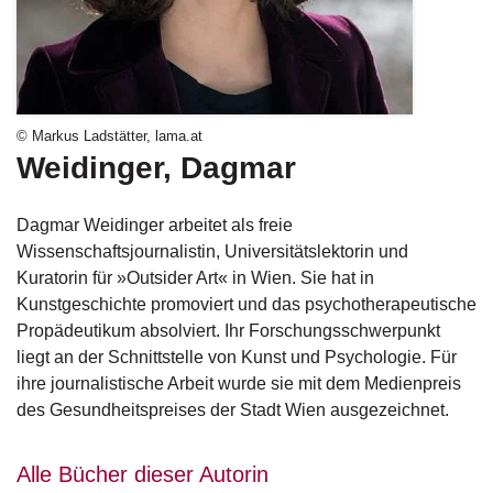
g
e
n
B
l
© Markus Ladstätter, lama.at
o
Weidinger, Dagmar
g
Dagmar Weidinger arbeitet als freie
V
o
Wissenschaftsjournalistin, Universitätslektorin und
r
Kuratorin für »Outsider Art« in Wien. Sie hat in
s
Kunstgeschichte promoviert und das psychotherapeutische
c
Propädeutikum absolviert. Ihr Forschungsschwerpunkt
h
liegt an der Schnittstelle von Kunst und Psychologie. Für
a
u
ihre journalistische Arbeit wurde sie mit dem Medienpreis
des Gesundheitspreises der Stadt Wien ausgezeichnet.
H
a
Alle Bücher dieser Autorin
n