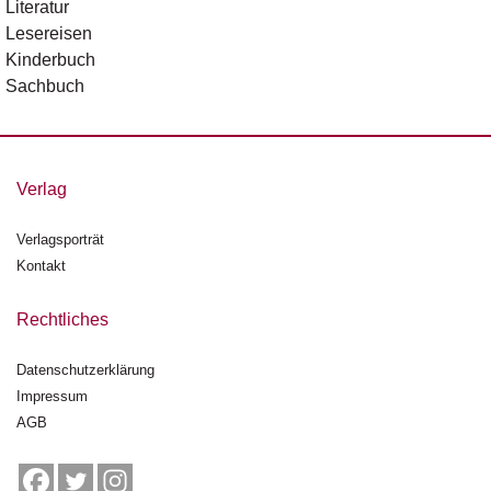
e
Literatur
r
Lesereisen
s
Kinderbuch
c
Sachbuch
h
e
i
n
u
Verlag
n
g
Verlagsporträt
e
n
Kontakt
Rechtliches
Datenschutzerklärung
Impressum
AGB