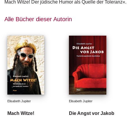
d
Mach Witze! Der jüdische Humor als Quelle der Toleranz«.
e
l
Alle Bücher dieser Autorin
P
r
e
s
s
e
R
i
g
h
ts
Elisabeth Jupiter
Elisabeth Jupiter
Ü
b
Mach Witze!
Die Angst vor Jakob
e
r
u