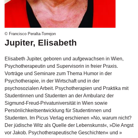
g
e
n
B
© Francisco Peralta-Torrejon
l
Jupiter, Elisabeth
o
g
Elisabeth Jupiter, geboren und aufgewachsen in Wien,
V
Psychotherapeutin und Supervisorin in freier Praxis.
o
Vorträge und Seminare zum Thema Humor in der
r
Psychotherapie, in der Wirtschaft und in der
s
c
psychosozialen Arbeit. Psychotherapien und Praktika mit
h
Studentinnen und Studenten an der Ambulanz der
a
Sigmund-Freud-Privatuniversität in Wien sowie
u
Persönlichkeitsentwicklung für Studentinnen und
Studenten. Im Picus Verlag erschienen »No, warum nicht?
H
Der jüdische Witz als Quelle der Lebenskunst«, »Die Angst
a
vor Jakob. Psychotherapeutische Geschichten« und »
n