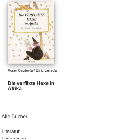
d
e
l
P
r
e
s
s
e
Roser Capdevila / Enric Larreula
R
i
Die verflixte Hexe in
g
Afrika
h
ts
Ü
Alle Bücher
b
e
r
Literatur
u
Lesereisen