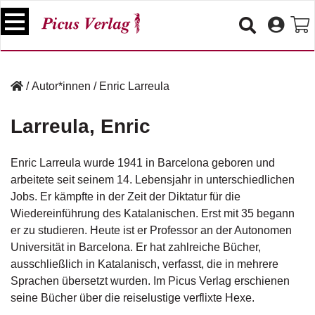
S
k
i
p
B
t
ü
/
Autor*innen
/
Enric Larreula
o
c
c
h
Larreula, Enric
e
o
r
n
t
Enric Larreula wurde 1941 in Barcelona geboren und
V
e
arbeitete seit seinem 14. Lebensjahr in unterschiedlichen
e
n
Jobs. Er kämpfte in der Zeit der Diktatur für die
r
t
a
Wiedereinführung des Katalanischen. Erst mit 35 begann
n
er zu studieren. Heute ist er Professor an der Autonomen
s
Universität in Barcelona. Er hat zahlreiche Bücher,
t
ausschließlich in Katalanisch, verfasst, die in mehrere
a
Sprachen übersetzt wurden. Im Picus Verlag erschienen
lt
u
seine Bücher über die reiselustige verflixte Hexe.
n