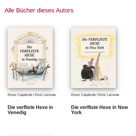
g
Alle Bücher dieses Autors
e
n
B
l
o
g
V
o
r
s
c
h
Roser Capdevila / Enric Larreula
Roser Capdevila / Enric Larreula
a
u
Die verflixte Hexe in
Die verflixte Hexe in New
Venedig
York
H
a
n