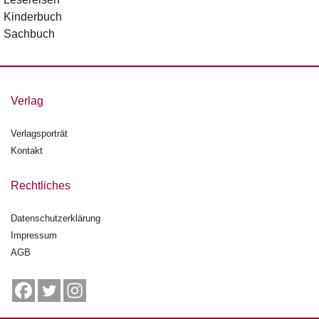
n
Kinderbuch
s
Sachbuch
U
m
w
el
Verlag
t
Verlagsporträt
N
Kontakt
e
w
Rechtliches
sl
e
tt
Datenschutzerklärung
e
Impressum
r
AGB
N
e
u