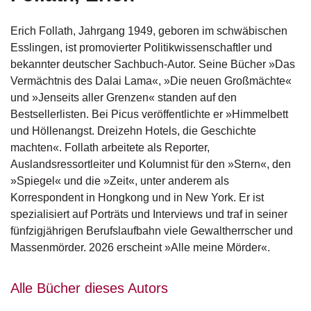
g
e
Erich Follath, Jahrgang 1949, geboren im schwäbischen
n
Esslingen, ist promovierter Politikwissenschaftler und
bekannter deutscher Sachbuch-Autor. Seine Bücher »Das
B
Vermächtnis des Dalai Lama«, »Die neuen Großmächte«
l
o
und »Jenseits aller Grenzen« standen auf den
g
Bestsellerlisten. Bei Picus veröffentlichte er »Himmelbett
und Höllenangst. Dreizehn Hotels, die Geschichte
V
machten«. Follath arbeitete als Reporter,
o
Auslandsressortleiter und Kolumnist für den »Stern«, den
r
»Spiegel« und die »Zeit«, unter anderem als
s
Korrespondent in Hongkong und in New York. Er ist
c
h
spezialisiert auf Porträts und Interviews und traf in seiner
a
fünfzigjährigen Berufslaufbahn viele Gewaltherrscher und
u
Massenmörder. 2026 erscheint »Alle meine Mörder«.
H
a
Alle Bücher dieses Autors
n