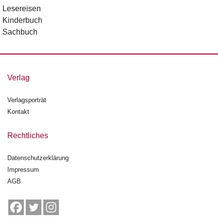
n
Lesereisen
s
Kinderbuch
Sachbuch
U
m
w
el
Verlag
t
N
Verlagsporträt
e
Kontakt
w
sl
Rechtliches
e
tt
e
Datenschutzerklärung
r
Impressum
AGB
N
e
u