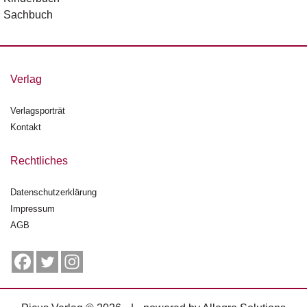
n
Sachbuch
s
U
m
Verlag
w
el
t
Verlagsporträt
Kontakt
N
e
Rechtliches
w
sl
Datenschutzerklärung
e
tt
Impressum
e
AGB
r
N
e
u