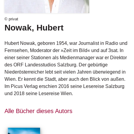
g
e
n
© privat
Nowak, Hubert
B
l
o
Hubert Nowak, geboren 1954, war Journalist in Radio und
g
Fernsehen, Moderator der »Zeit im Bild« und auf 3sat. In
einer seiner Stationen als Medienmanager war er Direktor
V
des ORF Landesstudios Salzburg. Der gebürtige
o
Niederösterreicher lebt seit vielen Jahren überwiegend in
r
Wien. Er kennt die Stadt, aber auch den Blick von außen.
s
c
Im Picus Verlag erschien 2016 seine Lesereise Salzburg
h
und 2018 seine Lesereise Wien.
a
u
Alle Bücher dieses Autors
H
a
n