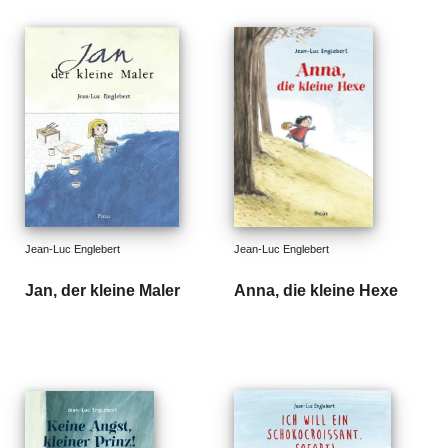
n
s
U
m
w
el
t
N
e
w
Jean-Luc Englebert
Jean-Luc Englebert
sl
e
Jan, der kleine Maler
Anna, die kleine Hexe
tt
e
r
N
e
u