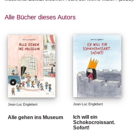
d
e
l
Alle Bücher dieses Autors
P
r
e
s
s
e
R
i
g
h
ts
Jean-Luc Englebert
Jean-Luc Englebert
Ü
Ich will ein
Alle gehen ins Museum
b
Schokocroissant.
e
Sofort!
r
u