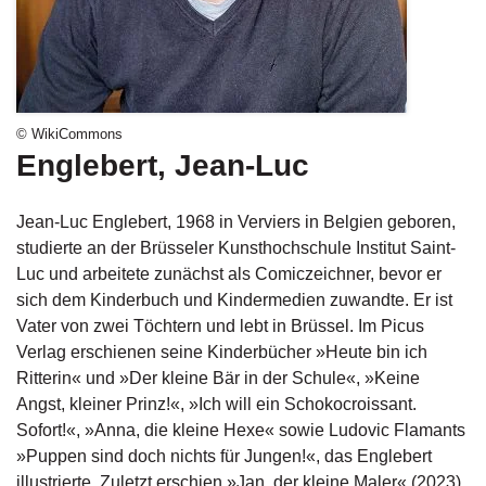
g
e
n
B
l
© WikiCommons
o
Englebert, Jean-Luc
g
Jean-Luc Englebert, 1968 in Verviers in Belgien geboren,
V
o
studierte an der Brüsseler Kunsthochschule Institut Saint-
r
Luc und arbeitete zunächst als Comiczeichner, bevor er
s
sich dem Kinderbuch und Kindermedien zuwandte. Er ist
c
Vater von zwei Töchtern und lebt in Brüssel. Im Picus
h
Verlag erschienen seine Kinderbücher »Heute bin ich
a
u
Ritterin« und »Der kleine Bär in der Schule«, »Keine
Angst, kleiner Prinz!«, »Ich will ein Schokocroissant.
H
Sofort!«, »Anna, die kleine Hexe« sowie Ludovic Flamants
a
»Puppen sind doch nichts für Jungen!«, das Englebert
n
illustrierte. Zuletzt erschien »Jan, der kleine Maler« (2023).