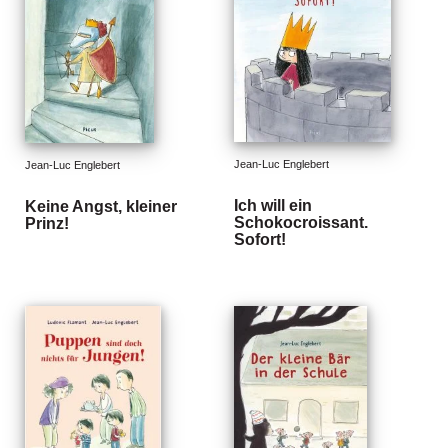
e
r
s
c
h
e
i
n
u
Jean-Luc Englebert
Jean-Luc Englebert
n
g
Ich will ein
Keine Angst, kleiner
e
Schokocroissant.
Prinz!
Sofort!
n