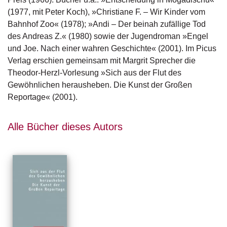
g
(1977, mit Peter Koch), »Christiane F. – Wir Kinder vom
e
Bahnhof Zoo« (1978); »Andi – Der beinah zufällige Tod
n
des Andreas Z.« (1980) sowie der Jugendroman »Engel
und Joe. Nach einer wahren Geschichte« (2001). Im Picus
B
Verlag erschien gemeinsam mit Margrit Sprecher die
l
o
Theodor-Herzl-Vorlesung »Sich aus der Flut des
g
Gewöhnlichen herausheben. Die Kunst der Großen
Reportage« (2001).
V
o
r
Alle Bücher dieses Autors
s
c
h
a
u
H
a
n