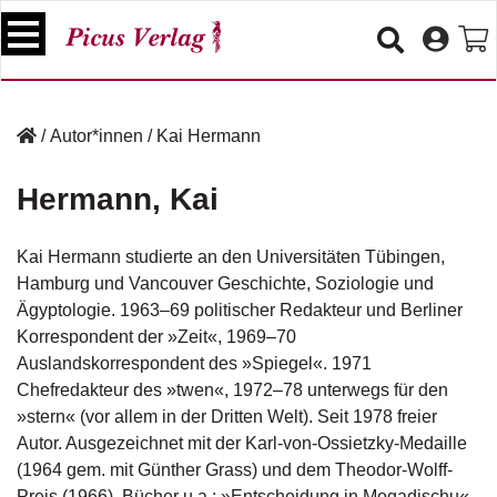
S
k
i
p
B
t
ü
/
Autor*innen
/
Kai Hermann
o
c
c
h
Hermann, Kai
e
o
r
n
t
Kai Hermann studierte an den Universitäten Tübingen,
V
e
Hamburg und Vancouver Geschichte, Soziologie und
e
n
Ägyptologie. 1963–69 politischer Redakteur und Berliner
r
t
a
Korrespondent der »Zeit«, 1969–70
n
Auslandskorrespondent des »Spiegel«. 1971
s
Chefredakteur des »twen«, 1972–78 unterwegs für den
t
»stern« (vor allem in der Dritten Welt). Seit 1978 freier
a
Autor. Ausgezeichnet mit der Karl-von-Ossietzky-Medaille
lt
u
(1964 gem. mit Günther Grass) und dem Theodor-Wolff-
n
Preis (1966). Bücher u.a.: »Entscheidung in Mogadischu«