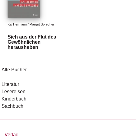
d
e
l
Kai Hermann / Margrit Sprecher
P
r
Sich aus der Flut des
e
Gewöhnlichen
s
herausheben
s
e
Alle Bücher
R
i
g
Literatur
h
Lesereisen
ts
Kinderbuch
Sachbuch
Ü
b
e
r
u
Verlag