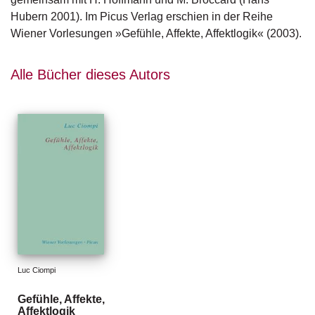
g
Hubern 2001). Im Picus Verlag erschien in der Reihe
e
Wiener Vorlesungen »Gefühle, Affekte, Affektlogik« (2003).
n
B
Alle Bücher dieses Autors
l
o
g
V
o
r
s
c
h
a
u
Luc Ciompi
H
a
Gefühle, Affekte,
n
Affektlogik