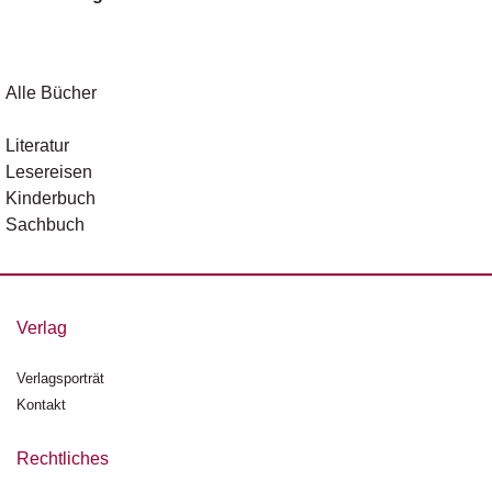
d
e
l
Alle Bücher
P
r
e
Literatur
s
Lesereisen
s
Kinderbuch
e
Sachbuch
R
i
g
h
Verlag
ts
Verlagsporträt
Ü
Kontakt
b
e
Rechtliches
r
u