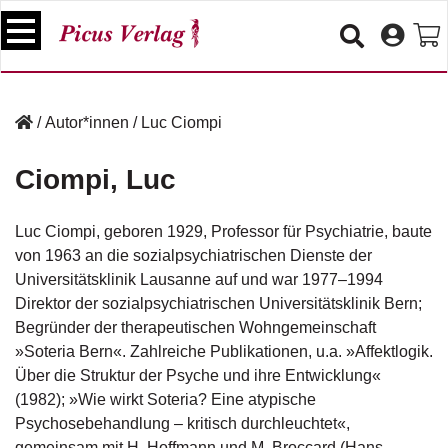
S
k
i
p
B
t
ü
/
Autor*innen
/
Luc Ciompi
o
c
c
h
Ciompi, Luc
e
o
r
n
t
Luc Ciompi, geboren 1929, Professor für Psychiatrie, baute
V
e
von 1963 an die sozialpsychiatrischen Dienste der
e
n
Universitätsklinik Lausanne auf und war 1977–1994
r
t
a
Direktor der sozialpsychiatrischen Universitätsklinik Bern;
n
Begründer der therapeutischen Wohngemeinschaft
s
»Soteria Bern«. Zahlreiche Publikationen, u.a. »Affektlogik.
t
Über die Struktur der Psyche und ihre Entwicklung«
a
(1982); »Wie wirkt Soteria? Eine atypische
lt
u
Psychosebehandlung – kritisch durchleuchtet«,
n
gemeinsam mit H. Hoffmann und M. Broccard (Hans