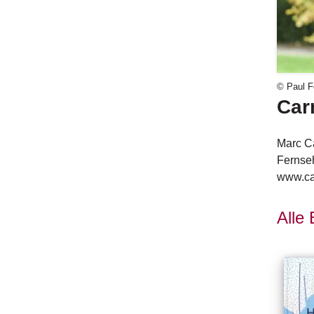
© Paul F
Car
Marc Ca
Fernseh
www.ca
Alle