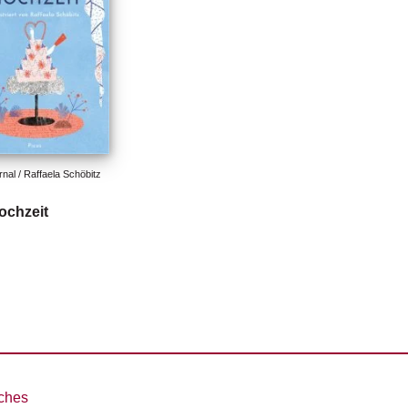
nal / Raffaela Schöbitz
ochzeit
ches