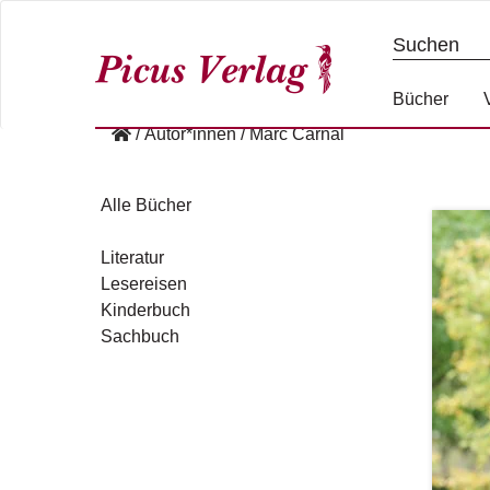
S
k
i
p
Bücher
t
/
Autor*innen
/
Marc Carnal
o
c
o
Alle Bücher
n
t
Literatur
e
Lesereisen
n
Kinderbuch
t
Sachbuch