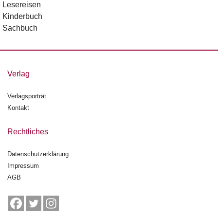
Lesereisen
n
Kinderbuch
s
Sachbuch
U
m
w
el
Verlag
t
Verlagsporträt
N
Kontakt
e
w
sl
Rechtliches
e
tt
Datenschutzerklärung
e
Impressum
r
AGB
N
e
u