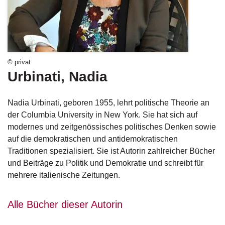
g
e
n
B
l
© privat
o
Urbinati, Nadia
g
Nadia Urbinati, geboren 1955, lehrt politische Theorie an
V
o
der Columbia University in New York. Sie hat sich auf
r
modernes und zeitgenössisches politisches Denken sowie
s
auf die demokratischen und antidemokratischen
c
Traditionen spezialisiert. Sie ist Autorin zahlreicher Bücher
h
und Beiträge zu Politik und Demokratie und schreibt für
a
u
mehrere italienische Zeitungen.
H
Alle Bücher dieser Autorin
a
n