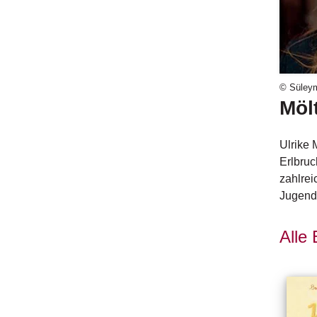
© Süley
Möl
Ulrike 
Erlbruc
zahlrei
Jugendl
Alle 