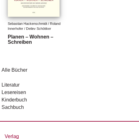
g
e
n
Sebastian Hackenschmidt / Roland 
Innerhofer / Detlev Schöttker
B
Planen – Wohnen –
l
Schreiben
o
g
V
Alle Bücher
o
r
s
Literatur
c
Lesereisen
h
Kinderbuch
a
Sachbuch
u
H
a
n
Verlag