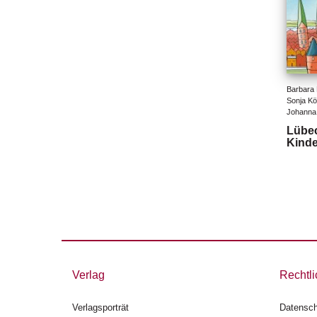
Barbara 
Sonja Köh
Johanna 
Lübec
Kinde
Verlag
Rechtli
Verlagsporträt
Datensch