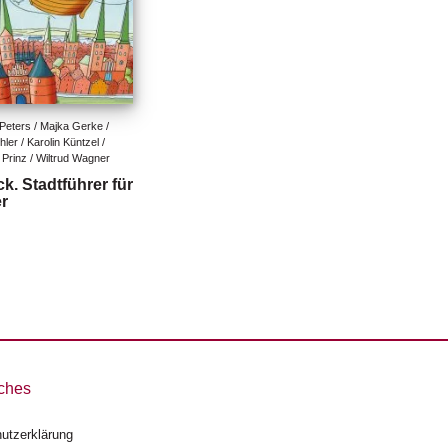
Peters / Majka Gerke / 
ler / Karolin Küntzel / 
Prinz / Wiltrud Wagner
k. Stadtführer für
r
ches
utzerklärung