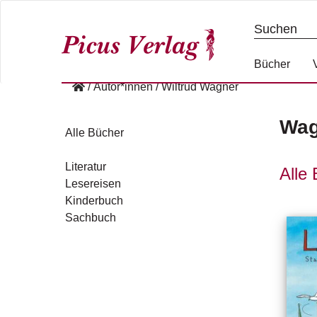
S
k
i
p
Bücher
t
/
Autor*innen
/
Wiltrud Wagner
o
c
Wag
o
Alle Bücher
n
t
Literatur
Alle 
e
Lesereisen
n
Kinderbuch
t
Sachbuch