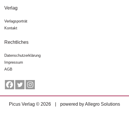
g
Verlag
e
n
Verlagsporträt
Kontakt
B
l
o
Rechtliches
g
Datenschutzerklärung
V
Impressum
o
AGB
r
s
c
h
a
u
Picus Verlag © 2026
|
powered by
Allegro Solutions
H
a
n