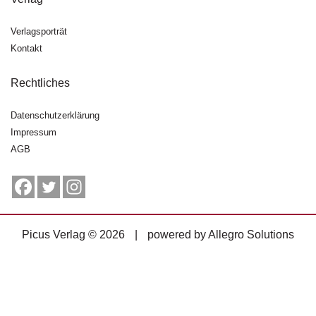
g
e
Verlagsporträt
n
Kontakt
B
Rechtliches
l
o
g
Datenschutzerklärung
Impressum
V
AGB
o
r
s
c
h
a
Picus Verlag © 2026
|
powered by
Allegro Solutions
u
H
a
n